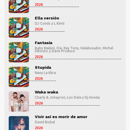
2026
Ella versión
DJ Conds
y
L Kimii
2026
Fantasía
l
Baby Maikol
,
Ovi
,
Rey Tony
,
Helabusador
,
Michel
DBoutic
y
Dave Produce
2026
Stupida
Nany La Kbra
2026
Waka waka
Charly & Johayron
,
Los Dele
y
Dj Honda
2026
Vivir así es morir de amor
David Bisbal
2026