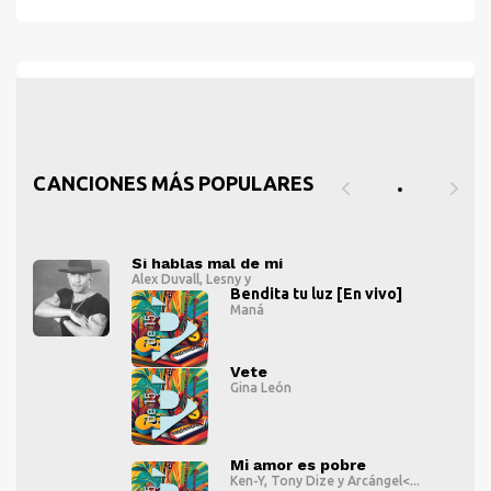
CANCIONES MÁS POPULARES
Si hablas mal de mí
Alex Duvall
,
Lesny
y
Bendita tu luz [En vivo]
Maná
" alt="">
" al
Vete
" alt="">
Gina León
" alt="">
Mi amor es pobre
Ken-Y
,
Tony Dize
y
Arcángel<...