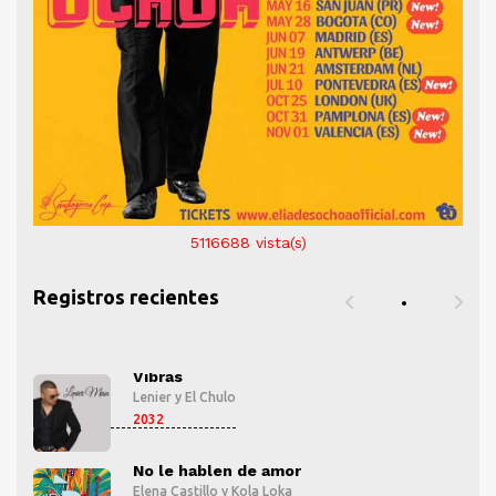
5116688
vista(s)
Registros recientes
Vibras
Lenier
y
El Chulo
2032
No le hablen de amor
Elena Castillo
y
Kola Loka