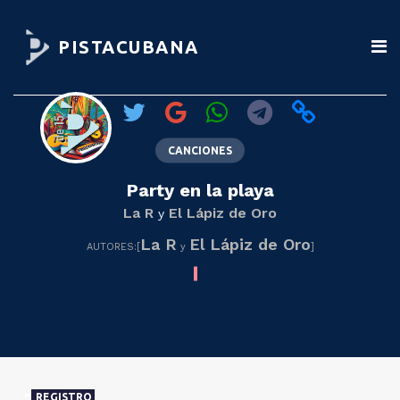
PISTACUBANA
CANCIONES
Party en la playa
La R
El Lápiz de Oro
y
La R
El Lápiz de Oro
AUTORES:[
y
]
REGISTRO