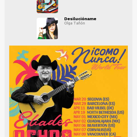
" alt="">
Desilucióname
Olga Tañón
" alt="">