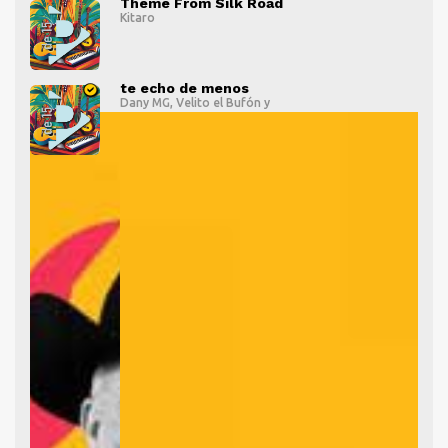
Theme From Silk Road
Kitaro
" alt="">
" al
te echo de menos
Dany MG
,
Velito el Bufón
y
" alt="">
" al