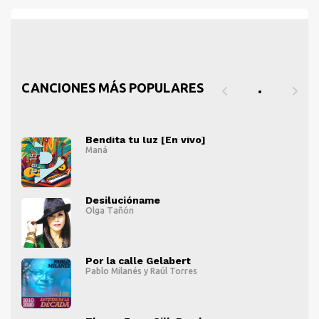
CANCIONES MÁS POPULARES
Bendita tu luz [En vivo]
Maná
" alt="">
" al
Desilucióname
Olga Tañón
" alt="">
" al
Por la calle Gelabert
Pablo Milanés
y
Raúl Torres
" alt="">
" al