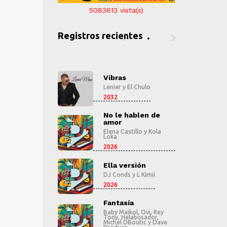
5083613
vista(s)
Registros recientes
ras
Vibras
V
er
y
El Chulo
Lenier
y
El Chulo
Le
2032
2
le hablen de
No le hablen de
N
r
amor
a
 Castillo
y
Kola
Elena Castillo
y
Kola
El
Loka
L
2026
2
 versión
Ella versión
E
onds
y
L Kimii
DJ Conds
y
L Kimii
D
2026
2
tasía
Fantasía
F
 Maikol
,
Ovi
,
Rey
Baby Maikol
,
Ovi
,
Rey
B
,
Helabusador
,
Tony
,
Helabusador
,
T
el DBoutic
y
Dave
Michel DBoutic
y
Dave
M