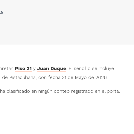
26
Bendita tu luz [En
Bend
vivo]
vivo
Maná
Man
rpretan
Piso 21
y
Juan Duque
. El sencillo se incluye
" alt="">
" alt="">
s de Pistacubana, con fecha 31 de Mayo de 2026.
Nuestro juramento
Nue
Karaoke Box
Kara
ha clasificado en ningún conteo registrado en el portal
" alt="">
" alt="">
Ya te olvidé
Ya t
Rocío Durcal
Rocí
" alt="">
" alt="">