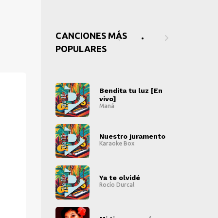
CANCIONES MÁS
POPULARES
ita tu luz [En
Bendita tu luz [En
B
]
vivo]
v
á
Maná
M
" alt="">
" alt="">
stro juramento
Nuestro juramento
N
oke Box
Karaoke Box
K
" alt="">
" alt="">
e olvidé
Ya te olvidé
Y
o Durcal
Rocío Durcal
Ro
" alt="">
" alt="">