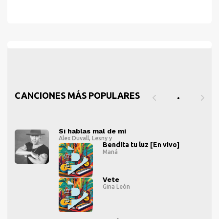
CANCIONES MÁS POPULARES
Si hablas mal de mí
Alex Duvall
,
Lesny
y
Bendita tu luz [En vivo]
Maná
" alt="">
" al
Vete
" alt="">
Gina León
" alt="">