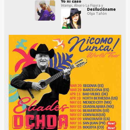
Yo ni caso
Wampi
,
Álvaro La Figura
y
me
Desilucióname
Olga Tañón
" alt="">
" alt="">