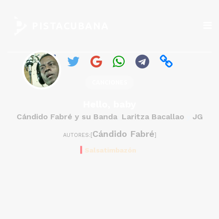
PISTACUBANA
CANCIONES
Hello, baby
Cándido Fabré y su Banda
Laritza Bacallao
JG
,
y
Cándido Fabré
AUTORES:[
]
Salsatimbazón