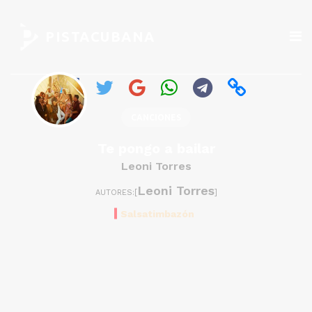
PISTACUBANA
CANCIONES
Te pongo a bailar
Leoni Torres
Leoni Torres
AUTORES:[
]
Salsatimbazón