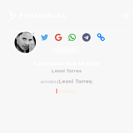
PISTACUBANA
CANCIONES
Las cosas que te pido
Leoni Torres
Leoni Torres
AUTORES:[
]
Canción