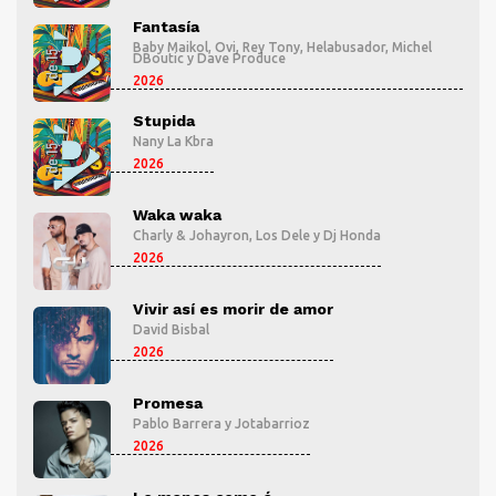
Fantasía
l
Baby Maikol
,
Ovi
,
Rey Tony
,
Helabusador
,
Michel
DBoutic
y
Dave Produce
2026
Stupida
Nany La Kbra
2026
Waka waka
Charly & Johayron
,
Los Dele
y
Dj Honda
2026
Vivir así es morir de amor
David Bisbal
2026
Promesa
Pablo Barrera
y
Jotabarrioz
2026