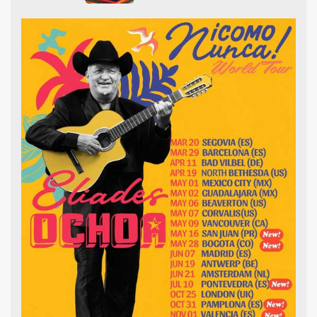
" alt="">