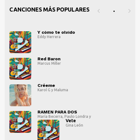
CANCIONES MÁS POPULARES
Y cómo te olvido
Eddy Herrera
" alt="">
" al
Red Baron
Marcus Miller
" alt="">
" al
Créeme
Karol G
y
Maluma
" alt="">
" al
RAMEN PARA DOS
María Becerra
,
Paulo Londra
y
Vete
Gina León
" alt="">
" al