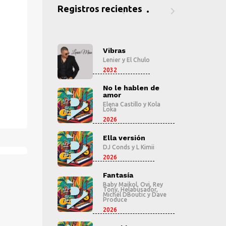
Registros recientes
ras
Vibras
V
er
y
El Chulo
Lenier
y
El Chulo
Le
2032
2
le hablen de
No le hablen de
N
r
amor
a
 Castillo
y
Kola
Elena Castillo
y
Kola
El
Loka
L
2026
2
 versión
Ella versión
E
onds
y
L Kimii
DJ Conds
y
L Kimii
D
2026
2
tasía
Fantasía
F
 Maikol
,
Ovi
,
Rey
Baby Maikol
,
Ovi
,
Rey
B
,
Helabusador
,
Tony
,
Helabusador
,
T
el DBoutic
y
Dave
Michel DBoutic
y
Dave
M
uce
Produce
P
2026
2