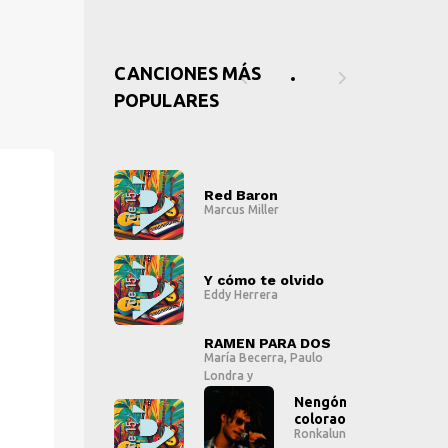
CANCIONES MÁS
POPULARES
 Baron
Red Baron
R
s Miller
Marcus Miller
Ma
" alt="">
" alt="">
ómo te olvido
Y cómo te olvido
Y
 Herrera
Eddy Herrera
E
" alt="">
" alt="">
EN PARA DOS
RAMEN PARA DOS
R
a Becerra
,
Paulo
María Becerra
,
Paulo
M
ra
y
Londra
y
L
Nengón
Nengón
colorao
colorao
Ronkalunga
Ronkalunga