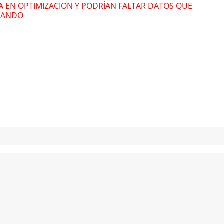
RA EN OPTIMIZACION Y PODRÍAN FALTAR DATOS QUE
RANDO
Vibras
Vib
Lenier
y
El Chulo
Leni
2032
2032
No le hablen de
No 
amor
amo
Elena Castillo
y
Kola
Elena
Loka
Loka
2026
2026
Ella versión
Ella
DJ Conds
y
L Kimii
DJ C
2026
2026
Fantasía
Fan
Baby Maikol
,
Ovi
,
Rey
Baby
Tony
,
Helabusador
,
Tony
Michel DBoutic
y
Dave
Mich
Produce
Prod
2026
2026