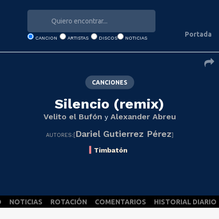
Portada
CANCION
ARTISTAS
DISCOS
NOTICIAS
CANCIONES
Silencio (remix)
Velito el Bufón
Alexander Abreu
y
Dariel Gutierrez Pérez
AUTORES:[
]
Timbatón
O
NOTICIAS
ROTACIÓN
COMENTARIOS
HISTORIAL DIARIO