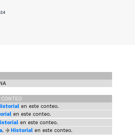
024
Red Baron
Red
Marcus Miller
Marcu
" alt="">
" alt="">
ANA
Y cómo te olvido
Y c
Eddy Herrera
Eddy
R CONTEO
" alt="">
" alt="">
RAMEN PARA DOS
RAM
istorial
en este conteo.
María Becerra
,
Paulo
Marí
orial
en este conteo.
Londra
y
Lond
Nengón
istorial
en este conteo.
colorao
a
.
Historial
en este conteo.
Ronkalunga