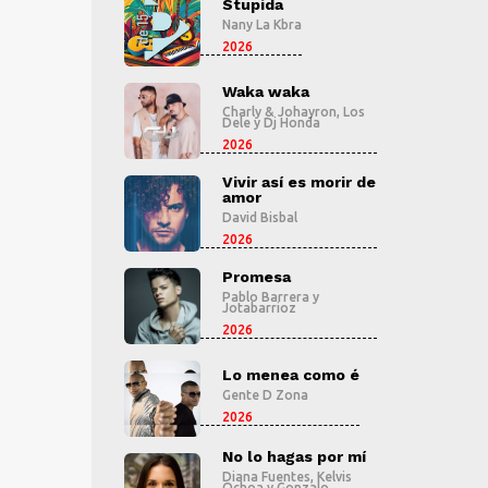
pida
Stupida
S
 La Kbra
Nany La Kbra
N
2026
2
a waka
Waka waka
W
ly & Johayron
,
Los
Charly & Johayron
,
Los
C
y
Dj Honda
Dele
y
Dj Honda
D
2026
2
r así es morir de
Vivir así es morir de
V
r
amor
a
 Bisbal
David Bisbal
Da
2026
2
mesa
Promesa
P
o Barrera
y
Pablo Barrera
y
P
barrioz
Jotabarrioz
J
2026
2
menea como é
Lo menea como é
L
e D Zona
Gente D Zona
G
2026
2
lo hagas por mí
No lo hagas por mí
N
a Fuentes
,
Kelvis
Diana Fuentes
,
Kelvis
D
oa
y
Gonzalo
Ochoa
y
Gonzalo
O