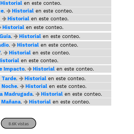
Historial
en este conteo.
" alt="">
" alt
Créeme
" alt="">
" alt="">
ce
.
Historial
en este conteo.
Karol G
y
Maluma
.
Historial
en este conteo.
Historial
en este conteo.
" alt="">
" al
Guía
.
Historial
en este conteo.
adio
.
Historial
en este conteo.
V
.
Historial
en este conteo.
istorial
en este conteo.
e Impacto
.
Historial
en este conteo.
a Tarde
.
Historial
en este conteo.
a Noche
.
Historial
en este conteo.
la Madrugada
.
Historial
en este conteo.
a Mañana
.
Historial
en este conteo.
8.6K vistas