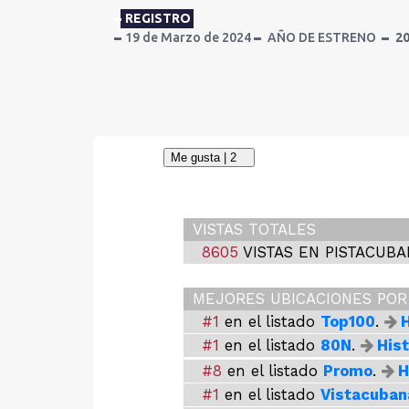
REGISTRO
19 de Marzo de 2024
AÑO DE ESTRENO
2
VISTAS TOTALES
8605
VISTAS EN PISTACUB
MEJORES UBICACIONES PO
#1
en el listado
Top100
.
H
#1
en el listado
80N
.
Hist
#8
en el listado
Promo
.
H
#1
en el listado
Vistacuban