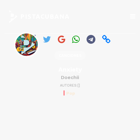
PISTACUBANA
CANCIONES
Anxiety
Doechii
AUTORES:[]
Pop