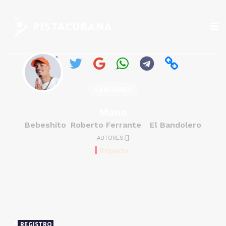
PISTACUBANA
CANCIONES
Mano
Bebeshito
Roberto Ferrante
El Bandolero
,
y
AUTORES:[]
Reparto
REGISTRO