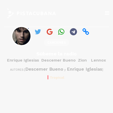
PISTACUBANA
CANCIONES
Súbeme la radio
Enrique Iglesias
Descemer Bueno
Zion
Lennox
,
,
y
Descemer Bueno
Enrique Iglesias
AUTORES:[
y
]
Tropical