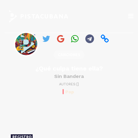
PISTACUBANA
CANCIONES
¿Qué culpa tiene ella?
Sin Bandera
AUTORES:[]
Pop
REGISTRO