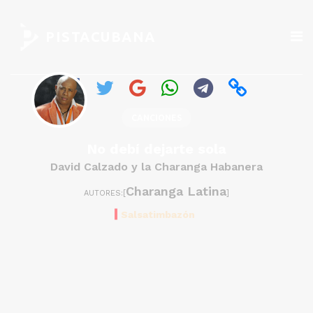
PISTACUBANA
CANCIONES
No debí dejarte sola
David Calzado y la Charanga Habanera
Charanga Latina
AUTORES:[
]
Salsatimbazón