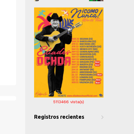
t="">
" alt="">
"
" alt="">
" alt="">
6
vista(s)
5113466
vista(s)
5113
ientes
Registros recientes
Registros r