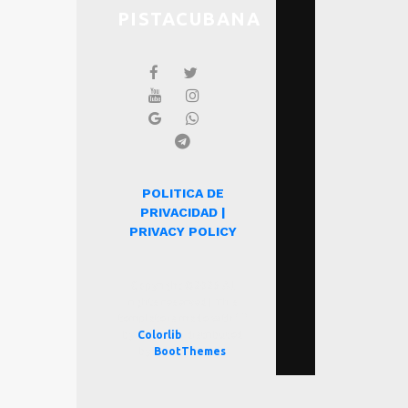
PISTACUBANA
POLITICA DE
PRIVACIDAD |
PRIVACY POLICY
Copyright ©
2026 All
rights reserved | This
template is made with
by
Colorlib
, distributed
by
BootThemes