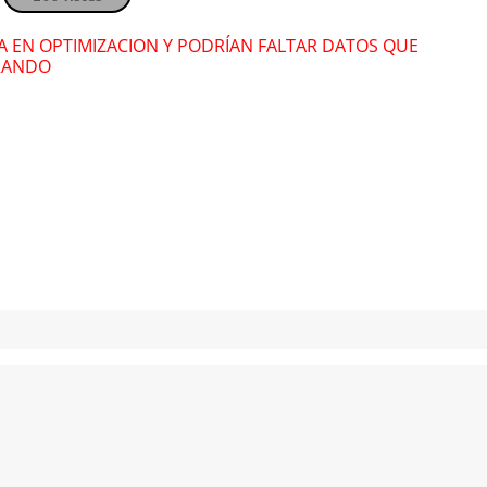
" alt="">
" al
" alt="">
RA EN OPTIMIZACION Y PODRÍAN FALTAR DATOS QUE
RANDO
5113466
vista(s)
511346
Registros recientes
Registros rec