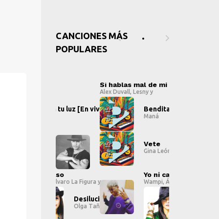
CANCIONES MÁS
POPULARES
hablas mal de mí
Si hablas mal de mí
S
Duvall
,
Lesny
y
Alex Duvall
,
Lesny
y
Al
Bendita tu luz [En vivo]
Bendita tu luz [En vivo
Maná
Maná
="">
" alt="">
" 
Vete
Vete
Gina León
Gina León
t="">
" alt="">
"
" alt="">
" alt="">
Yo ni caso
Yo ni caso
Wampi
,
Álvaro La Figura
y
Wampi
,
Álvaro La Figura
y
ame
Desilucióname
Desiluci
Olga Tañón
Olga Tañó