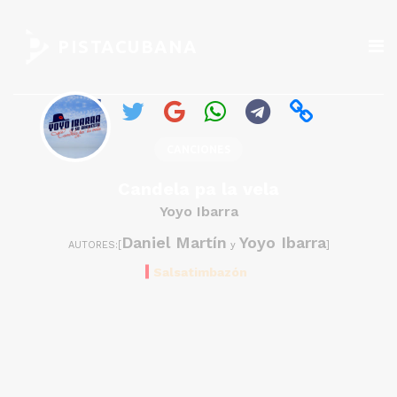
PISTACUBANA
CANCIONES
Candela pa la vela
Yoyo Ibarra
Daniel Martín
Yoyo Ibarra
AUTORES:[
y
]
Salsatimbazón