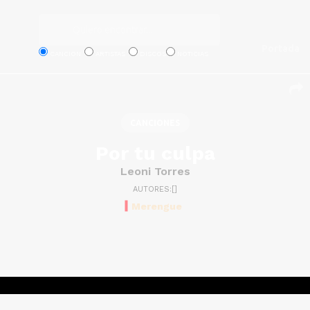
Portada
CANCION
ARTISTAS
DISCOS
NOTICIAS
CANCIONES
Por tu culpa
Leoni Torres
AUTORES:[]
Merengue