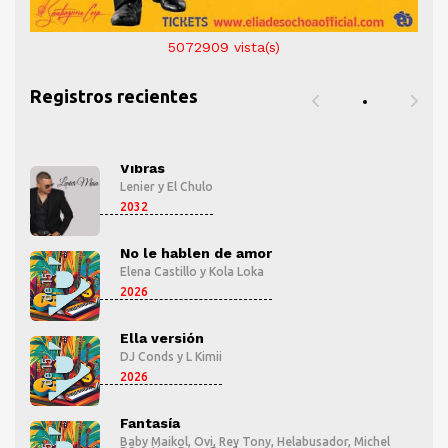
5072909
vista(s)
Registros recientes
Vibras
Lenier
y
El Chulo
2032
No le hablen de amor
Elena Castillo
y
Kola Loka
2026
Ella versión
DJ Conds
y
L Kimii
2026
Fantasía
l
Baby Maikol
,
Ovi
,
Rey Tony
,
Helabusador
,
Michel