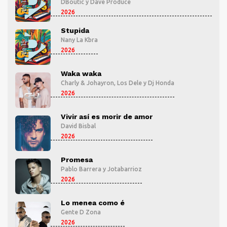
DBoutic
y
Dave Produce
2026
Stupida
Nany La Kbra
2026
Waka waka
Charly & Johayron
,
Los Dele
y
Dj Honda
2026
Vivir así es morir de amor
David Bisbal
2026
Promesa
Pablo Barrera
y
Jotabarrioz
2026
Lo menea como é
Gente D Zona
2026