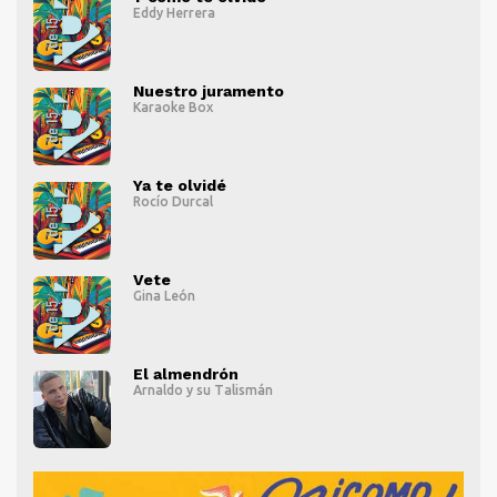
Eddy Herrera
" alt="">
" al
Nuestro juramento
Karaoke Box
" alt="">
" al
Ya te olvidé
Rocío Durcal
" alt="">
" al
Vete
Gina León
" alt="">
" al
El almendrón
Arnaldo y su Talismán
" alt="">
" al