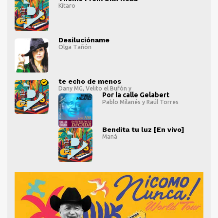
Kitaro
" alt="">
" al
Desilucióname
Olga Tañón
" alt="">
" al
te echo de menos
Dany MG
,
Velito el Bufón
y
Por la calle Gelabert
Pablo Milanés
y
Raúl Torres
" alt="">
" al
Bendita tu luz [En vivo]
" alt="">
Maná
" alt="">