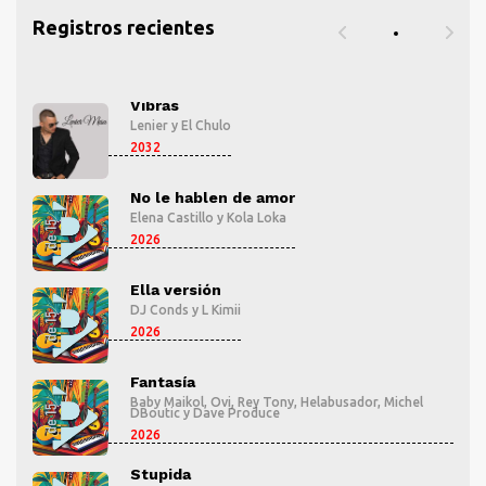
Registros recientes
Vibras
Lenier
y
El Chulo
2032
No le hablen de amor
Elena Castillo
y
Kola Loka
2026
Ella versión
DJ Conds
y
L Kimii
2026
Fantasía
l
Baby Maikol
,
Ovi
,
Rey Tony
,
Helabusador
,
Michel
DBoutic
y
Dave Produce
2026
Stupida