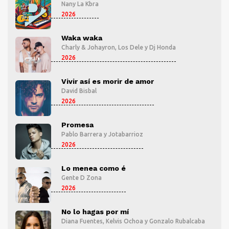
Nany La Kbra
2026
Waka waka
Charly & Johayron
,
Los Dele
y
Dj Honda
2026
Vivir así es morir de amor
David Bisbal
2026
Promesa
Pablo Barrera
y
Jotabarrioz
2026
Lo menea como é
Gente D Zona
2026
No lo hagas por mí
aba
Diana Fuentes
,
Kelvis Ochoa
y
Gonzalo Rubalcaba