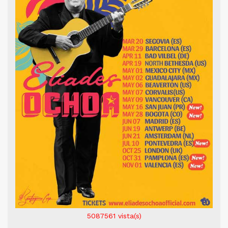
5087561
vista(s)