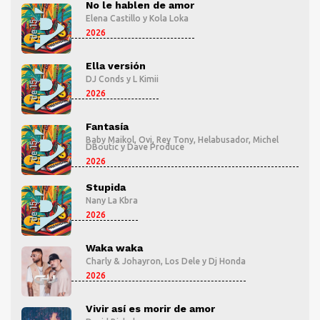
No le hablen de amor
Elena Castillo
y
Kola Loka
2026
Ella versión
DJ Conds
y
L Kimii
2026
Fantasía
l
Baby Maikol
,
Ovi
,
Rey Tony
,
Helabusador
,
Michel
DBoutic
y
Dave Produce
2026
Stupida
Nany La Kbra
2026
Waka waka
Charly & Johayron
,
Los Dele
y
Dj Honda
2026
Vivir así es morir de amor