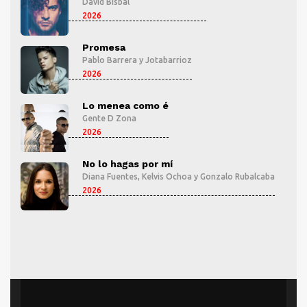
David Bisbal
2026
Promesa
Pablo Barrera
y
Jotabarrioz
2026
Lo menea como é
Gente D Zona
2026
No lo hagas por mí
aba
Diana Fuentes
,
Kelvis Ochoa
y
Gonzalo Rubalcaba
2026