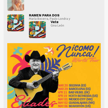
" alt="">
" al
RAMEN PARA DOS
María Becerra
,
Paulo Londra
y
Vete
Gina León
" alt="">
" al
" alt="">