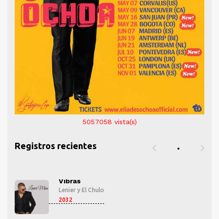
5057058
vista(s)
Registros recientes
Vibras
Lenier
y
El Chulo
2032