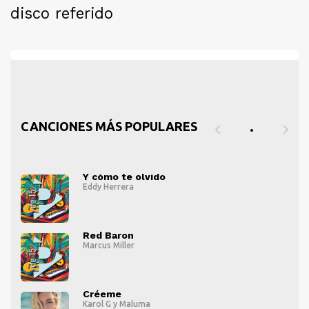
disco referido
CANCIONES MÁS POPULARES
Y cómo te olvido
Eddy Herrera
" alt="">
" al
Red Baron
Marcus Miller
" alt="">
" al
Créeme
Karol G
y
Maluma