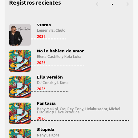
Registros recientes
Vibras
Lenier
y
El Chulo
2032
No le hablen de amor
Elena Castillo
y
Kola Loka
2026
Ella versión
DJ Conds
y
L Kimii
2026
Fantasía
l
Baby Maikol
,
Ovi
,
Rey Tony
,
Helabusador
,
Michel
DBoutic
y
Dave Produce
2026
Stupida
Nany La Kbra