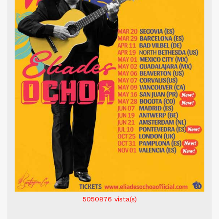
5050876
vista(s)