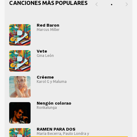
CANCIONES MÁS POPULARES
Red Baron
Marcus Miller
" alt="">
" al
Vete
Gina León
" alt="">
" al
Créeme
Karol G
y
Maluma
" alt="">
" al
Nengón colorao
Ronkalunga
" alt="">
" al
RAMEN PARA DOS
María Becerra
,
Paulo Londra
y