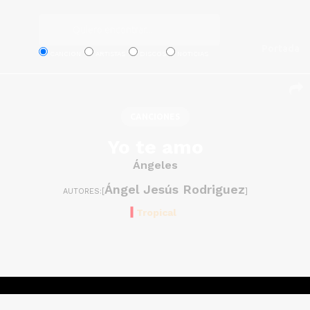
Portada
CANCION
ARTISTAS
DISCOS
NOTICIAS
CANCIONES
Yo te amo
Ángeles
Ángel Jesús Rodriguez
AUTORES:[
]
Tropical