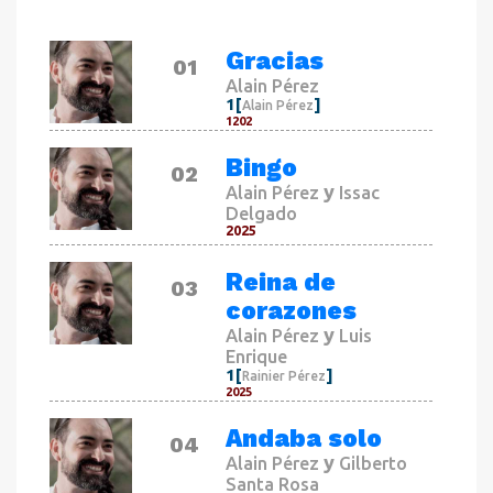
Gracias
01
Alain Pérez
1[
]
Alain Pérez
1202
Bingo
02
y
Alain Pérez
Issac
Delgado
2025
Reina de
03
corazones
y
Alain Pérez
Luis
Enrique
1[
]
Rainier Pérez
2025
Andaba solo
04
y
Alain Pérez
Gilberto
Santa Rosa