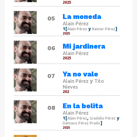
2025
La moneda
05
Alain Pérez
1[
y
]
Alain Pérez
Rainier Pérez
2025
Mi jardinera
06
Alain Pérez
2025
Ya no vale
07
y
Alain Pérez
Tito
Nieves
202
En la bolita
08
Alain Pérez
1[
,
y
Alain Pérez
Gradelio Pérez
]
Dámaso Pérez Prado
2025