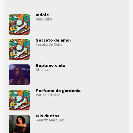
Índole
Alex Cuba
" alt="">
" al
Secreto de amor
Rosalía de Cuba
" alt="">
" al
Séptimo cielo
Athanai
" alt="">
" al
Perfume de gardenia
Varios artistas
" alt="">
" al
Mis duetos
Beatriz Márquez