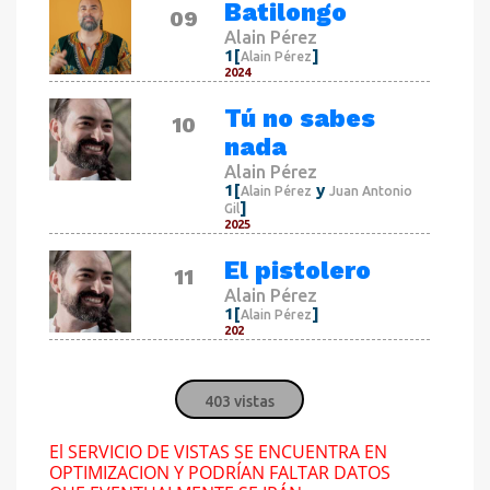
Batilongo
09
Alain Pérez
1[
]
Alain Pérez
2024
Tú no sabes
10
nada
Alain Pérez
1[
y
Alain Pérez
Juan Antonio
]
Gil
2025
El pistolero
11
Alain Pérez
1[
]
Alain Pérez
202
403 vistas
El SERVICIO DE VISTAS SE ENCUENTRA EN
OPTIMIZACION Y PODRÍAN FALTAR DATOS