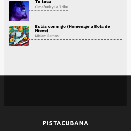
Te toca
Cimafunk
y
La Tribu
Estás conmigo (Homenaje a Bola de
Nieve)
Miriam Ramos
PISTACUBANA