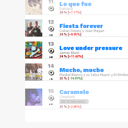
11
Lo que fue
Dahiana
28 % [
+7.17%
]
12
Fiesta forever
Cuban Dejays
Juan Magan
y
24 % [
+8.95%
]
+8
13
Love under pressure
James Blunt
24 % [
+11.62%
]
+8
14
Mucho, mucho
Maykel Blanco y su Salsa Mayor
El Kimik
y
23 % [
-14.01%
]
-4
15
Caramelo
Cimafunk
CD
El Alimento
+4
23 % [
+2.85%
]