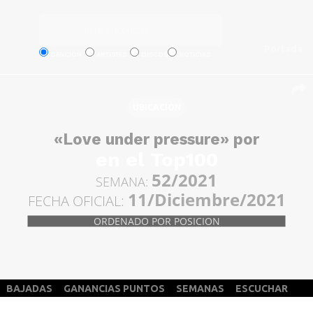
Portada
CANCION
ARTISTAS
DISCOS
NOTICIAS
UBICACION
«Love under pressure» por
en el Top100
52/2021
SEMANA:
11/Diciembre/2021
FECHA OFICIAL:
ORDENADO POR POSICION
BAJADAS
GANANCIAS PUNTOS
SEMANAS
ESCUCHAR