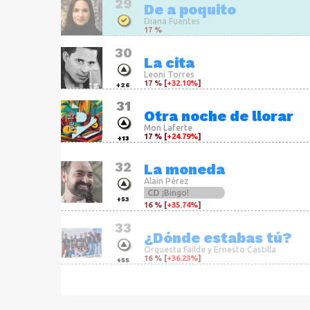
29
De a poquito
Diana Fuentes
17 %
30
La cita
Leoni Torres
17 % [
+32.10%
]
+26
31
Otra noche de llorar
Mon Laferte
17 % [
+24.79%
]
+13
32
La moneda
Alain Pérez
CD
¡Bingo!
+53
16 % [
+35.74%
]
33
¿Dónde estabas tú?
Orquesta Failde
Ernesto Castilla
y
16 % [
+36.23%
]
+55