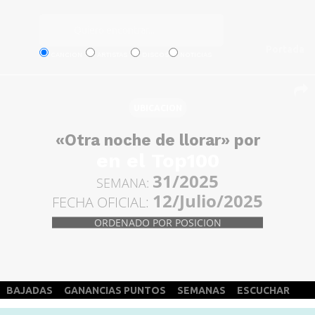
Portada
CANCION
ARTISTAS
DISCOS
NOTICIAS
UBICACION
«Otra noche de llorar» por
en el Top100
31/2025
SEMANA:
12/Julio/2025
FECHA OFICIAL:
ORDENADO POR POSICION
BAJADAS
GANANCIAS PUNTOS
SEMANAS
ESCUCHAR