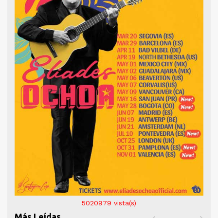
5020979
vista(s)
Más Leídas