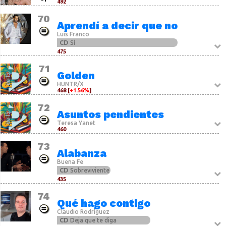
-1
492
70
Aprendí a decir que no
Luis Franco
CD
Sí
475
71
Golden
HUNTR/X
468 [
+1.56%
]
72
Asuntos pendientes
Teresa Yanet
460
73
Alabanza
Buena Fe
CD
Sobreviviente
435
74
Qué hago contigo
Claudio Rodríguez
CD
Deja que te diga