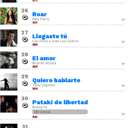
911
26
Roar
Katy Perry
901
27
Llegaste tú
Luis Fonsi
Juan Luis Guerra
y
880
28
El amor
Ricardo Arjona
869
29
Quiero hablarte
Tony Lugones
864
30
Patakí de libertad
Buena Fe
CD
Carnal
842
31