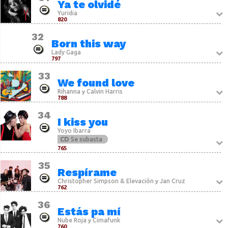
Ya te olvidé
Yuridia
820
32
Born this way
Lady Gaga
797
33
We found love
Rihanna
Calvin Harris
y
788
34
I kiss you
Yoyo Ibarra
CD
Se subasta
765
35
Respírame
Christopher Simpson & Elevación
Jan Cruz
y
762
36
Estás pa mí
Nube Roja
Cimafunk
y
760