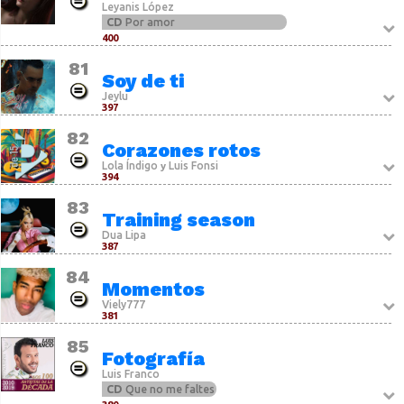
Leyanis López
CD
Por amor
400
81
Soy de ti
Jeylu
397
82
Corazones rotos
Lola Índigo
Luis Fonsi
y
394
83
Training season
Dua Lipa
387
84
Momentos
Viely777
381
85
Fotografía
Luis Franco
CD
Que no me faltes