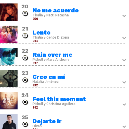
20
No me acuerdo
Thalia
Natti Natasha
y
950
21
Lento
Thalia
Gente D Zona
y
943
22
Rain over me
Pitbull
Marc Anthony
y
937
23
Creo en mí
Natalia Jiménez
932
24
Feel this moment
Pitbull
Christina Aguilera
y
912
25
Dejarte ir
Divan