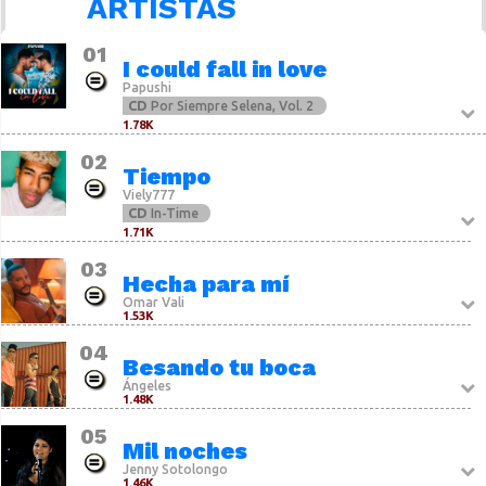
ARTISTAS
01
I could fall in love
Papushi
CD
Por Siempre Selena, Vol. 2
1.78K
02
Tiempo
Viely777
CD
In-Time
1.71K
03
Hecha para mí
Omar Vali
1.53K
04
Besando tu boca
Ángeles
1.48K
05
Mil noches
Jenny Sotolongo
1.46K