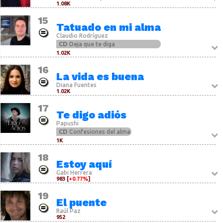
1.08K
15
Tatuado en mi alma
Claudio Rodríguez
CD
Deja que te diga
1.02K
16
La vida es buena
Diana Fuentes
1.02K
17
Te digo adiós
Papushi
CD
Confesiones del alma
1K
18
Estoy aquí
Gabi Herrera
983 [
+0.77%
]
19
El puente
Raúl Paz
952