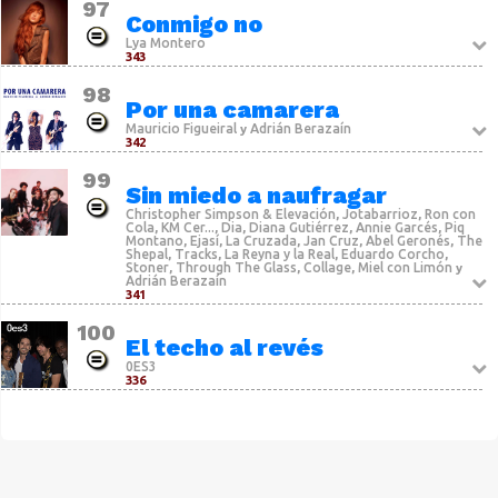
97
Conmigo no
Lya Montero
343
98
Por una camarera
Mauricio Figueiral
Adrián Berazaín
y
342
99
Sin miedo a naufragar
Christopher Simpson & Elevación
Jotabarrioz
Ron con
,
,
Cola
KM Cer...
Dia
Diana Gutiérrez
Annie Garcés
Piq
,
,
,
,
,
Montano
Ejasí
La Cruzada
Jan Cruz
Abel Geronés
The
,
,
,
,
,
Shepal
Tracks
La Reyna y la Real
Eduardo Corcho
,
,
,
,
Stoner
Through The Glass
Collage
Miel con Limón
,
,
,
y
Adrián Berazaín
341
100
El techo al revés
0ES3
336