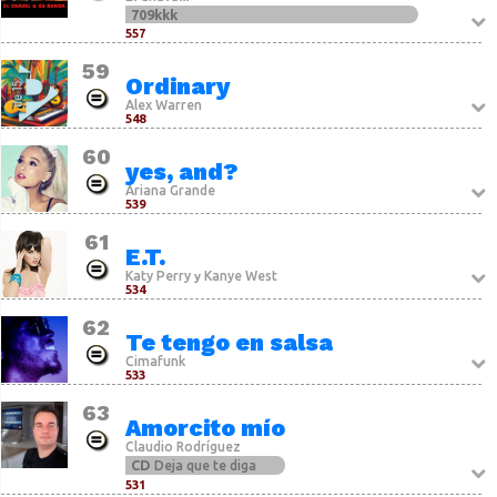
709kkk
557
59
Ordinary
Alex Warren
548
60
yes, and?
Ariana Grande
539
61
E.T.
Katy Perry
Kanye West
y
534
62
Te tengo en salsa
Cimafunk
533
63
Amorcito mío
Claudio Rodríguez
CD
Deja que te diga
531