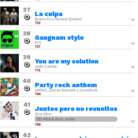
37
La culpa
Buena Fe
Havana Queens
y
732
38
Gangnam style
PSY
727
39
You are my solution
Jadis Camila
715
40
Party rock anthem
LMFAO
Lauren Bennett
GoonRock
,
y
704
41
Juntos pero no revueltos
Qva Libre
CD
#Rock duro, mami
700
42