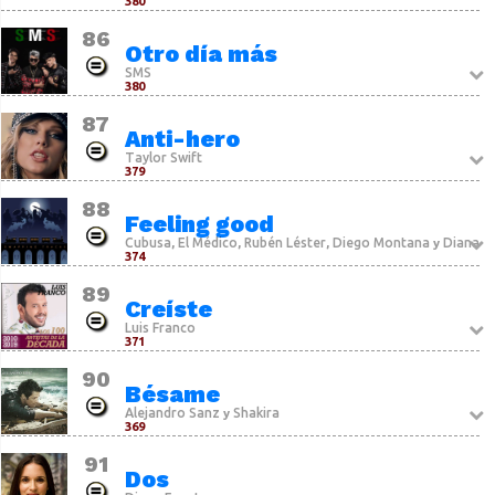
380
86
Otro día más
SMS
380
87
Anti-hero
Taylor Swift
379
88
Feeling good
Cubusa
El Médico
Rubén Léster
Diego Montana
Diana
,
,
,
y
374
89
Creíste
Luis Franco
371
90
Bésame
Alejandro Sanz
Shakira
y
369
91
Dos