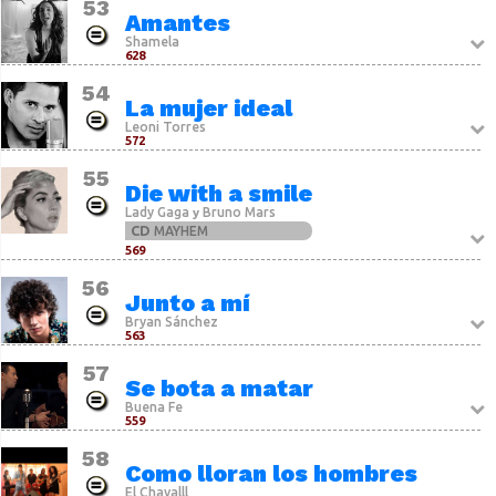
53
Amantes
Shamela
628
54
La mujer ideal
Leoni Torres
572
55
Die with a smile
Lady Gaga
Bruno Mars
y
CD
MAYHEM
569
56
Junto a mí
Bryan Sánchez
563
57
Se bota a matar
Buena Fe
559
58
Como lloran los hombres
El Chavalll