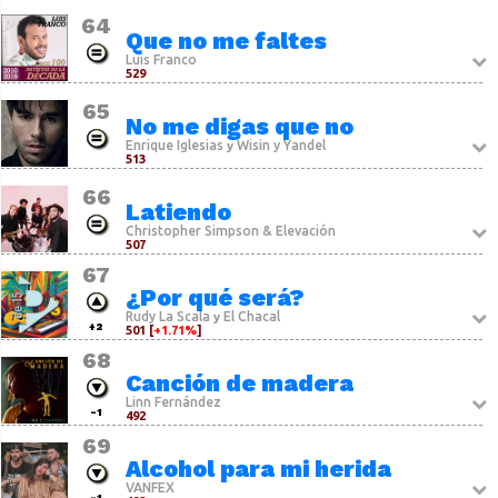
64
Que no me faltes
Luis Franco
529
65
No me digas que no
Enrique Iglesias
Wisin y Yandel
y
513
66
Latiendo
Christopher Simpson & Elevación
507
67
¿Por qué será?
Rudy La Scala
El Chacal
y
+2
501 [
+1.71%
]
68
Canción de madera
Linn Fernández
-1
492
69
Alcohol para mi herida
VANFEX