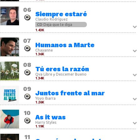
06
Siempre estaré
Claudio Rodríguez
CD
Deja que te diga
1.43K
07
Humanos a Marte
Chayanne
1.36K
08
Tú eres la razón
Qva Libre
Descemer Bueno
y
1.34K
09
Juntos frente al mar
Yoyo Ibarra
1.26K
10
As it was
Harry Styles
1.19K
11