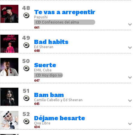
48
Te vas a arrepentir
Papushi
CD
Confesiones del alma
661
49
Bad habits
Ed Sheeran
648
50
Suerte
EMIL Cuba
CD
Hoy digo no
647
51
Bam bam
Camila Cabello
Ed Sheeran
y
645
52
Déjame besarte
Qva Libre
634