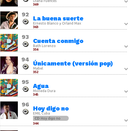
Diana Fuentes
369
92
La buena suerte
Ernesto Blanco
Orland Max
y
363
93
Cuenta conmigo
Beth Lorenzo
356
94
Únicamente (versión pop)
Mabel
352
95
Agua
Moneda Dura
345
96
Hoy digo no
EMIL Cuba
CD
Hoy digo no
344