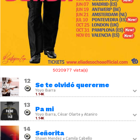
5020977
vista(s)
12
Se te olvidó quererme
Yoyo Ibarra
1.14K
13
Pa mi
Yoyo Ibarra
César Olarte
Ataniro
,
y
1.14K
14
Señorita
Shawn Mendez
Camila Cabello
y