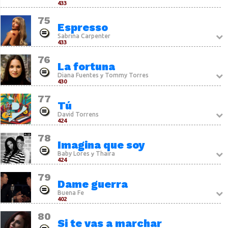
433
75
Espresso
Sabrina Carpenter
433
76
La fortuna
Diana Fuentes
Tommy Torres
y
430
77
Tú
David Torrens
424
78
Imagina que soy
Baby Lores
Thaira
y
424
79
Dame guerra
Buena Fe
402
80
Si te vas a marchar