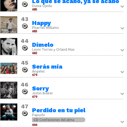
Lo que se acabó, ya se acabó
Dunia Ojeda
685
43
Happy
Pharrell Williams
683
44
Dímelo
Leoni Torres
Orland Max
y
682
45
Serás mía
Ángeles
679
46
Sorry
Justin Bieber
679
47
Perdido en tu piel
Papushi
CD
Confesiones del alma
666