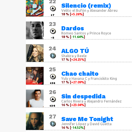
22
Silencio (remix)
Velito el Bufón
Alexander Abreu
y
18 % [
+5.26%
]
+7
23
Dardos
Romeo Santos
Prince Royce
y
18 % [
-11.64%
]
-5
24
ALGO TÚ
Shakira
Beele
y
17 % [
+24.25%
]
25
Chao chaito
Yuly y Havana C
Franciskito King
y
17 % [
+27.09%
]
+36
26
Sin despedida
Carlos Rivera
Alejandro Fernández
y
16 % [
+23.04%
]
+34
27
Save Me Tonight
Jennifer López
David Guetta
y
16 % [
-14.52%
]