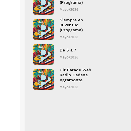
ograma)
(Programa)
(
/2026
Mayo/2026
M
mpre en
Siempre en
S
entud
Juventud
J
ograma)
(Programa)
(
/2026
Mayo/2026
M
 a 7
De 5 a 7
D
/2026
Mayo/2026
M
 Parade Web
Hit Parade Web
H
io Cadena
Radio Cadena
R
amonte
Agramonte
A
/2026
Mayo/2026
M