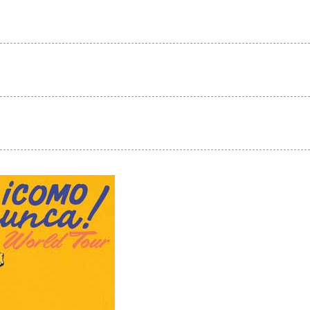
Junio/2026
Juni
De Costa a Costa
De 
de Radio Victoria
de R
Mayo/2026
Mayo
PISTACUBANAdice
PIS
Junio/2026
Juni
Lista de Éxitos de
List
Lucas
Luc
Mayo/2026
Mayo
Panorama de Éxitos
Pan