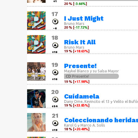
+1
20 % [
-3.66%
]
17
I Just Might
Bruno Mars
20 % [
-17.72%
]
-6
18
Risk It All
Bruno Mars
19 % [
+18.63%
]
+16
19
Presente!
Maykel Blanco y su Salsa Mayor
CD
Presente!
+16
19 % [
+17.98%
]
20
Cuídamela
Dany Ome
Kevincito el 13
Velito el Bufó
,
y
19 % [
+33.85%
]
+54
21
Coleccionando herida
Karol G
Marco A. Solís
y
18 % [
+20.48%
]
+19