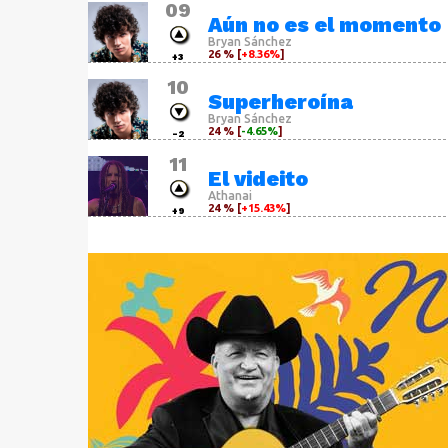
09
Aún no es el momento
Bryan Sánchez
26 % [
+8.36%
]
+3
10
Superheroína
Bryan Sánchez
24 % [
-4.65%
]
-2
11
El videito
Athanai
24 % [
+15.43%
]
+9