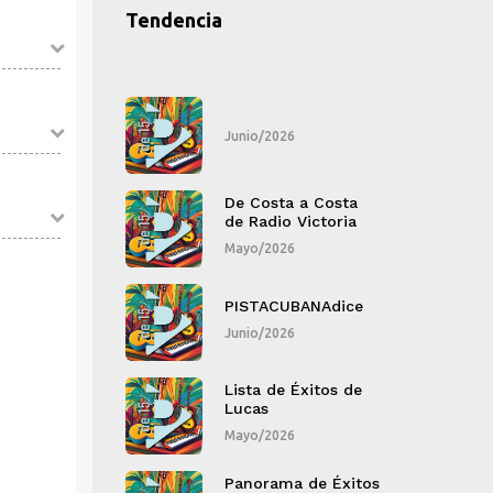
Tendencia
o/2026
Junio/2026
J
Costa a Costa
De Costa a Costa
D
adio Victoria
de Radio Victoria
d
/2026
Mayo/2026
M
TACUBANAdice
PISTACUBANAdice
P
o/2026
Junio/2026
J
a de Éxitos de
Lista de Éxitos de
L
as
Lucas
L
/2026
Mayo/2026
M
orama de Éxitos
Panorama de Éxitos
P