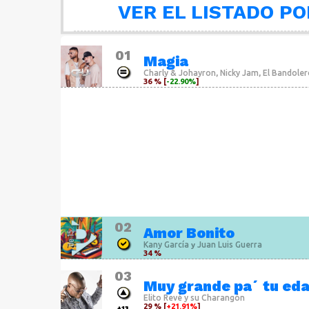
VER EL LISTADO PO
01
Magia
Charly & Johayron
Nicky Jam
El Bandole
,
,
36 % [
-22.90%
]
02
Amor Bonito
Kany García
Juan Luis Guerra
y
34 %
03
Muy grande pa´ tu ed
Elito Revé y su Charangón
29 % [
+21.91%
]
+13