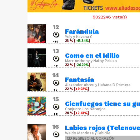
5022246
vista(s)
12
Farándula
Yuly y Havana C
23 % [
-45.34%
]
-10
13
Como en el Idilio
Marc Anthony
Nathy Peluso
y
22 % [
-26.29%
]
-9
14
Fantasía
Alexander Abreu y Habana D Primera
22 % [
+9.92%
]
+7
15
Cienfuegos tiene su 
Conjunto Los Naranjos
20 % [
+2.43%
]
+8
16
Labios rojos (Telenov
Waldo Mendoza
Fabicile
y
CD
REGRESO AL CORAZÓN