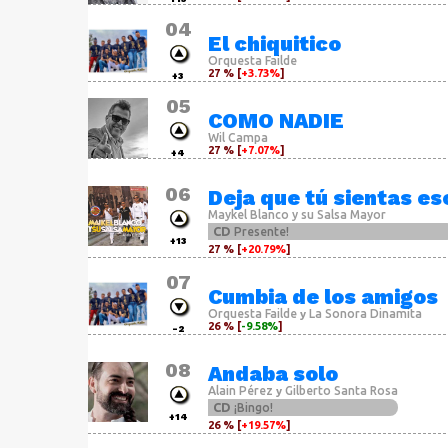
04
El chiquitico
Orquesta Failde
27 % [
+3.73%
]
+3
05
COMO NADIE
Wil Campa
27 % [
+7.07%
]
+4
06
Deja que tú sientas es
Maykel Blanco y su Salsa Mayor
CD
Presente!
+13
27 % [
+20.79%
]
07
Cumbia de los amigos
Orquesta Failde
La Sonora Dinamita
y
26 % [
-9.58%
]
-2
08
Andaba solo
Alain Pérez
Gilberto Santa Rosa
y
CD
¡Bingo!
+14
26 % [
+19.57%
]