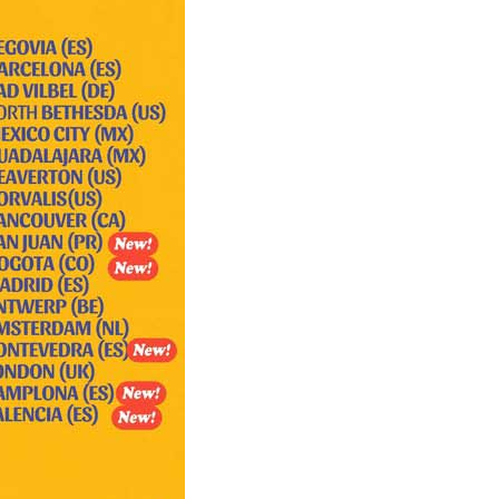
(Programa)
(Pr
Mayo/2026
Mayo
Siempre en
Sie
Juventud
Juv
(Programa)
(Pr
Mayo/2026
Mayo
De 5 a 7
De 5
Mayo/2026
Mayo
Hit Parade Web
Hit
Radio Cadena
Rad
Agramonte
Agr
Mayo/2026
Mayo