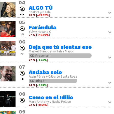
04
ALGO TÚ
Shakira
Beele
y
+13
28 % [
+29.52%
]
05
Farándula
Yuly y Havana C
+4
27 % [
+18.99%
]
06
Deja que tú sientas eso
Maykel Blanco y su Salsa Mayor
-3
CD
Presente!
27 % [
-1.76%
]
07
Andaba solo
Alain Pérez
Gilberto Santa Rosa
y
-2
CD
¡Bingo!
24 % [
-8.99%
]
08
Como en el Idilio
Marc Anthony
Nathy Peluso
y
22 % [
+0.64%
]
09