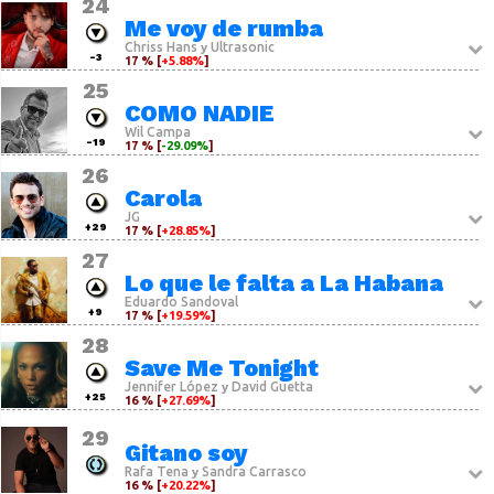
24
Me voy de rumba
Chriss Hans
Ultrasonic
y
-3
17 % [
+5.88%
]
25
COMO NADIE
Wil Campa
-19
17 % [
-29.09%
]
26
Carola
JG
+29
17 % [
+28.85%
]
27
Lo que le falta a La Habana
Eduardo Sandoval
+9
17 % [
+19.59%
]
28
Save Me Tonight
Jennifer López
David Guetta
y
+25
16 % [
+27.69%
]
29
Gitano soy
Rafa Tena
Sandra Carrasco
y
16 % [
+20.22%
]