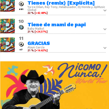
Tienes (remix) [Explícita]
Ya Ice Dilan
Rey Tony
Helabusador
Dj Honda
JipMusic
,
,
,
y
+91
Global
22 % [
+42.48%
]
10
Tiene de mami de papi
Baby Maikol
21 % [
+24.37%
]
11
GRACIAS
Alayn García
+7
21 % [
+16.62%
]