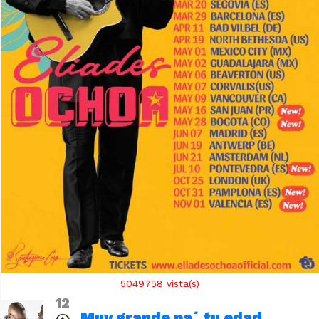
5049758
vista(s)
12
Muy grande pa´ tu edad