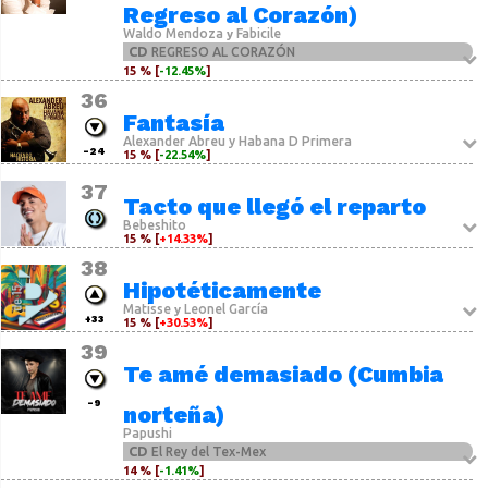
Regreso al Corazón)
Waldo Mendoza
Fabicile
y
CD
REGRESO AL CORAZÓN
15 % [
-12.45%
]
36
Fantasía
Alexander Abreu y Habana D Primera
-24
15 % [
-22.54%
]
37
Tacto que llegó el reparto
Bebeshito
15 % [
+14.33%
]
38
Hipotéticamente
Matisse
Leonel García
y
+33
15 % [
+30.53%
]
39
Te amé demasiado (Cumbia
-9
norteña)
Papushi
CD
El Rey del Tex-Mex
14 % [
-1.41%
]