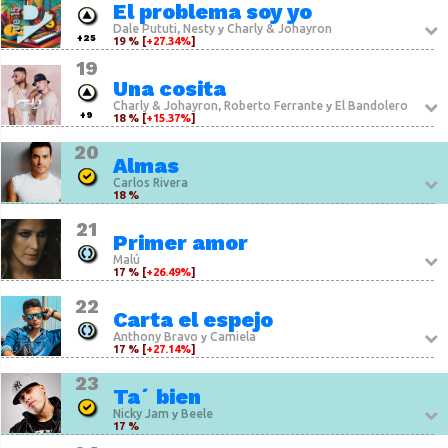
El problema soy yo
Dale Pututi
Nesty
Charly & Johayron
,
y
+25
19 % [
+27.34%
]
19
Una cosita
Charly & Johayron
Roberto Ferrante
El Bandolero
,
y
+9
18 % [
+15.37%
]
20
Almas
Carlos Rivera
18 %
21
Primer amor
Malú
17 % [
+26.49%
]
22
Carta el espejo
Anthony Bravo
Camiela
y
17 % [
+27.14%
]
23
Ta´ bien
Nicky Jam
Beele
y
17 %