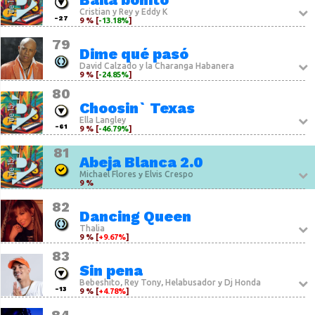
Cristian y Rey
Eddy K
y
-27
9 % [
-13.18%
]
79
Dime qué pasó
David Calzado y la Charanga Habanera
9 % [
-24.85%
]
80
Choosin` Texas
Ella Langley
-61
9 % [
-46.79%
]
81
Abeja Blanca 2.0
Michael Flores
Elvis Crespo
y
9 %
82
Dancing Queen
Thalia
9 % [
+9.67%
]
83
Sin pena
Bebeshito
Rey Tony
Helabusador
Dj Honda
,
,
y
-13
9 % [
+4.78%
]