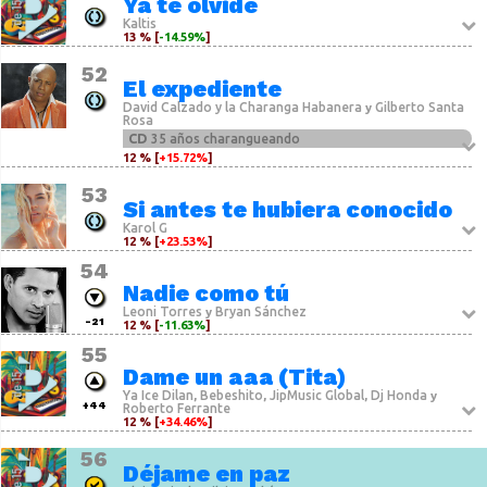
Ya te olvidé
Kaltis
13 % [
-14.59%
]
52
El expediente
David Calzado y la Charanga Habanera
Gilberto Santa
y
Rosa
CD
35 años charangueando
12 % [
+15.72%
]
53
Si antes te hubiera conocido
Karol G
12 % [
+23.53%
]
54
Nadie como tú
Leoni Torres
Bryan Sánchez
y
-21
12 % [
-11.63%
]
55
Dame un aaa (Tita)
Ya Ice Dilan
Bebeshito
JipMusic Global
Dj Honda
,
,
,
y
+44
Roberto Ferrante
12 % [
+34.46%
]
56
Déjame en paz