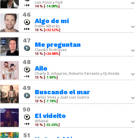
Luis Fonsi
Feid
y
-23
14 % [
-14.08%
]
46
Algo de mí
Pablo Alborán
+38
13 % [
+32.52%
]
47
Me preguntan
Claudio Rodríguez
13 % [
+26.88%
]
48
Ailo
Charly & Johayron
Roberto Ferrante
Dj Honda
,
y
-14
13 % [
-1.89%
]
49
Buscando el mar
Carlos Vives
Juan Luis Guerra
y
13 % [
-7.78%
]
50
El videito
Athanai
-39
13 % [
-33.20%
]
51