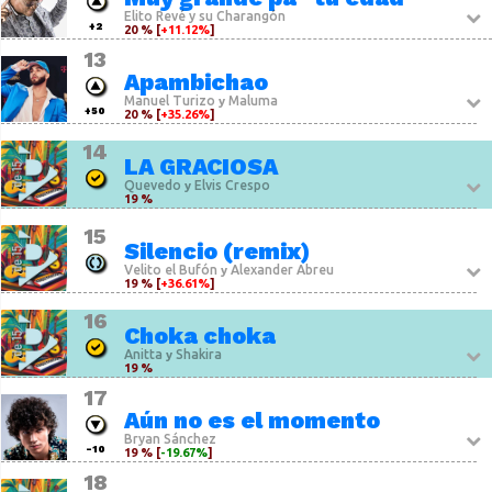
Elito Revé y su Charangón
+2
20 % [
+11.12%
]
13
Apambichao
Manuel Turizo
Maluma
y
+50
20 % [
+35.26%
]
14
LA GRACIOSA
Quevedo
Elvis Crespo
y
19 %
15
Silencio (remix)
Velito el Bufón
Alexander Abreu
y
19 % [
+36.61%
]
16
Choka choka
Anitta
Shakira
y
19 %
17
Aún no es el momento
Bryan Sánchez
-10
19 % [
-19.67%
]
18