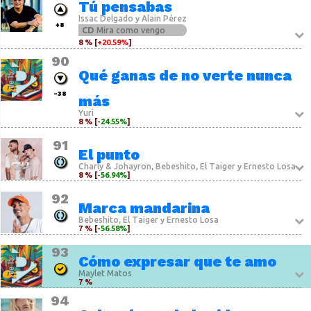
Tú pensabas
Issac Delgado
Alain Pérez
y
+8
CD
Mira como vengo
8 % [
+20.59%
]
90
Qué ganas de no verte nunca
-38
más
Yuri
8 % [
-24.55%
]
91
El punto
Charly & Johayron
Bebeshito
El Taiger
Ernesto Losa
,
,
y
8 % [
-56.94%
]
92
Marca mandarina
Bebeshito
El Taiger
Ernesto Losa
,
y
7 % [
-56.58%
]
93
Cómo expresar que te amo
Maylet Matos
7 %
94