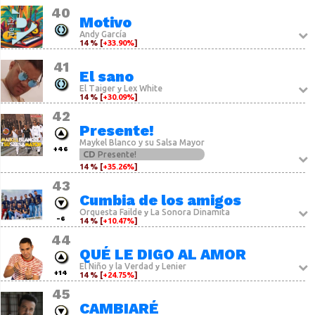
40
Motivo
Andy García
14 % [
+33.90%
]
41
El sano
El Taiger
Lex White
y
14 % [
+30.09%
]
42
Presente!
Maykel Blanco y su Salsa Mayor
+46
CD
Presente!
14 % [
+35.26%
]
43
Cumbia de los amigos
Orquesta Failde
La Sonora Dinamita
y
-6
14 % [
+10.47%
]
44
QUÉ LE DIGO AL AMOR
El Niño y la Verdad
Lenier
y
+14
14 % [
+24.75%
]
45
CAMBIARÉ