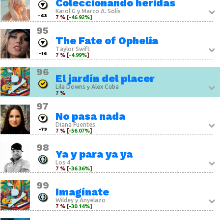
Coleccionando heridas
Karol G
Marco A. Solís
y
-63
7 % [
-46.92%
]
95
The Fate of Ophelia
Taylor Swift
-16
7 % [
-4.99%
]
96
El jardín del placer
Lila Downs
Alex Cuba
y
7 %
97
No pasa nada
Diana Fuentes
-73
7 % [
-56.07%
]
98
Ya y para ya ya
Los 4
7 % [
-36.36%
]
99
Imagínate
Wildey
Anyelazo
y
7 % [
-30.14%
]