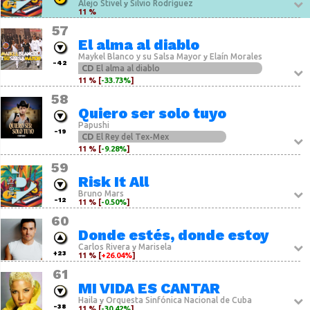
Alejo Stivel
Silvio Rodríguez
y
11 %
57
El alma al diablo
Maykel Blanco y su Salsa Mayor
Elaín Morales
y
-42
CD
El alma al diablo
11 % [
-33.73%
]
58
Quiero ser solo tuyo
Papushi
-19
CD
El Rey del Tex-Mex
11 % [
-9.28%
]
59
Risk It All
Bruno Mars
-12
11 % [
-0.50%
]
60
Donde estés, donde estoy
Carlos Rivera
Marisela
y
+23
11 % [
+26.04%
]
61
MI VIDA ES CANTAR
Haila
Orquesta Sinfónica Nacional de Cuba
y
-38
11 % [
-30.42%
]