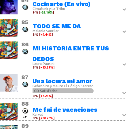
84
Cocinarte (En vivo)
Cimafunk
La Tribu
y
9 % [
-35.16%
]
85
TODO SE ME DA
Melanie Santiler
8 % [
+9.44%
]
86
MI HISTORIA ENTRE TUS
DEDOS
Laura Pausini
8 % [
+13.29%
]
87
Una locura mi amor
Bebeshito
Mauro El Código Secreto
y
CD
Satisfecho
8 % [
+7.23%
]
88
Me fui de vacaciones
Karval
+7
8 % [
+20.26%
]
89