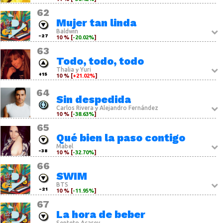
62
Mujer tan linda
Baldwin
-27
10 % [
-20.02%
]
63
Todo, todo, todo
Thalia
Yuri
y
+15
10 % [
+21.02%
]
64
Sin despedida
Carlos Rivera
Alejandro Fernández
y
10 % [
-38.63%
]
65
Qué bien la paso contigo
Mabel
-38
10 % [
-32.70%
]
66
SWIM
BTS
-21
10 % [
-11.95%
]
67
La hora de beber
Septeto Acarey