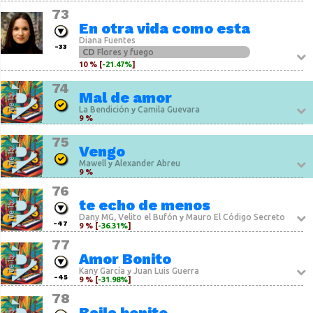
73
En otra vida como esta
Diana Fuentes
-33
CD
Flores y fuego
10 % [
-21.47%
]
74
Mal de amor
La Bendición
Camila Guevara
y
9 %
75
Vengo
Mawell
Alexander Abreu
y
9 %
76
te echo de menos
Dany MG
Velito el Bufón
Mauro El Código Secreto
,
y
-47
9 % [
-36.31%
]
77
Amor Bonito
Kany García
Juan Luis Guerra
y
-45
9 % [
-31.98%
]
78
Baila bonito