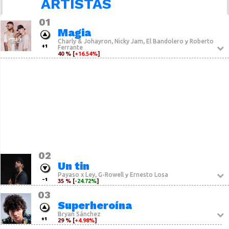
ARTISTAS
01
Magia
Charly & Johayron
Nicky Jam
El Bandolero
Roberto
,
,
y
+1
Ferrante
40 % [
+16.54%
]
02
Un tin
Payaso x Ley
G-Rowell
Ernesto Losa
,
y
-1
35 % [
-24.72%
]
03
Superheroína
Bryan Sánchez
+1
29 % [
+4.98%
]