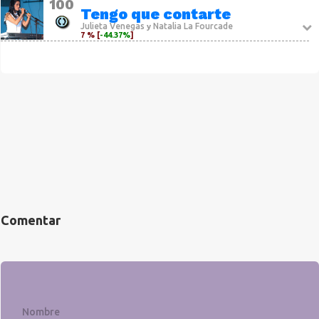
100
Tengo que contarte
Julieta Venegas
Natalia La Fourcade
y
7 % [
-44.37%
]
Comentar