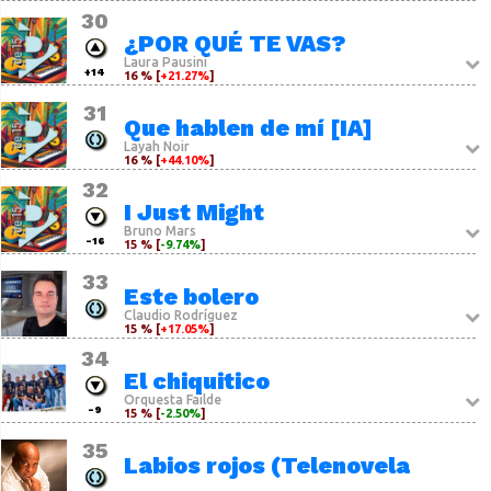
30
¿POR QUÉ TE VAS?
Laura Pausini
+14
16 % [
+21.27%
]
31
Que hablen de mí [IA]
Layah Noir
16 % [
+44.10%
]
32
I Just Might
Bruno Mars
-16
15 % [
-9.74%
]
33
Este bolero
Claudio Rodríguez
15 % [
+17.05%
]
34
El chiquitico
Orquesta Failde
-9
15 % [
-2.50%
]
35
Labios rojos (Telenovela