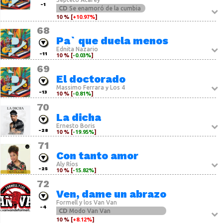
-1
CD
Se enamoró de la cumbia
10 % [
+10.97%
]
68
Pa` que duela menos
Ednita Nazario
-11
10 % [
-0.03%
]
69
El doctorado
Massimo Ferrara
Los 4
y
-13
10 % [
-0.81%
]
70
La dicha
Ernesto Boris
-28
10 % [
-19.95%
]
71
Con tanto amor
Aly Ríos
-25
10 % [
-15.82%
]
72
Ven, dame un abrazo
Formell y los Van Van
-4
CD
Modo Van Van
10 % [
+8.12%
]