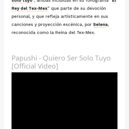
solo tuyo
”, ambas incluidas en su fonograma “
El
Rey del Tex-Mex
” que parte de su devoción
personal, y que refleja artísticamente en sus
canciones y proyección escénica, por
Selena
,
reconocida como la Reina del Tex-Mex.
Papushi - Quiero Ser Solo Tuyo
[Official Video]